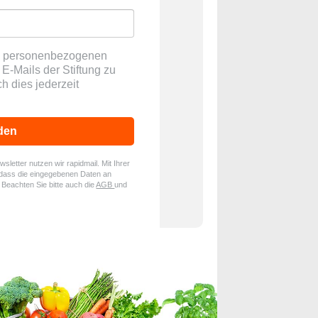
ne personenbezogenen
E-Mails der Stiftung zu
ch dies jederzeit
den
letter nutzen wir rapidmail. Mit Ihrer
dass die eingegebenen Daten an
. Beachten Sie bitte auch die
AGB
und
.