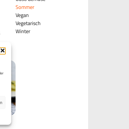
Sommer
Vegan
Vegetarisch
Winter
s
der
en
ken-