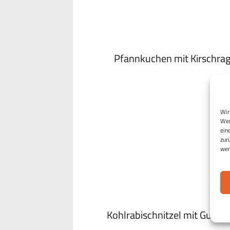
Pfannkuchen mit Kirschra
Wir
Wen
ein
zur
wer
Kohlrabischnitzel mit Gurke