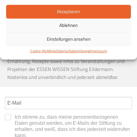
Vegetarisch
Winter
Akzeptieren
Ablehnen
Der Essen & Wissen Newsletter
Essen & Wissen in Ihrem Postfach:
Entdecken Sie die
Einstellungen ansehen
Möglichkeiten einer gesunden Ernährung und erhalten Sie
Cookie-Richtlinie
Datenschutzerklärung
Impressum
in regelmäßigen Abständen Tipps zu einer gesunden
Ernährung, Rezepte sowie Infos zu Veranstaltungen und
Projekten der ESSEN WISSEN Stiftung Eildermann.
Kostenlos und unverbindlich und jederzeit abmeldbar.
Ich stimme zu, dass meine personenbezogenen
Daten genutzt werden, um E-Mails der Stiftung zu
erhalten, und weiß, dass ich dies jederzeit widerrufen
kann.