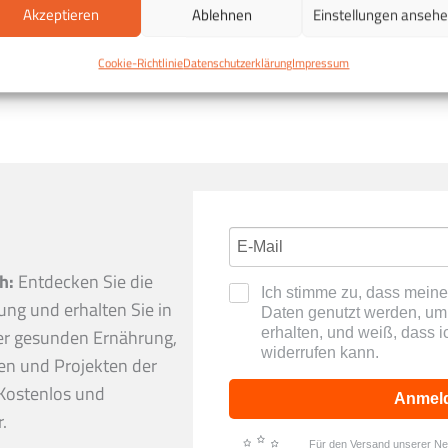
Akzeptieren
Ablehnen
Einstellungen anseh
Cookie-Richtlinie
Datenschutzerklärung
Impressum
h:
Entdecken Sie die
Ich stimme zu, dass mei
ng und erhalten Sie in
Daten genutzt werden, um 
erhalten, und weiß, dass i
er gesunden Ernährung,
widerrufen kann.
en und Projekten der
Kostenlos und
Anmel
.
Für den Versand unserer News