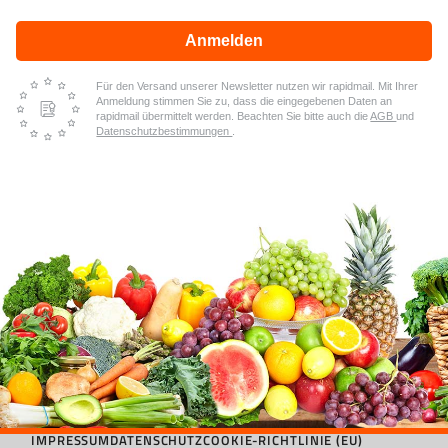
Anmelden
Für den Versand unserer Newsletter nutzen wir rapidmail. Mit Ihrer
Anmeldung stimmen Sie zu, dass die eingegebenen Daten an
rapidmail übermittelt werden. Beachten Sie bitte auch die
AGB
und
Datenschutzbestimmungen
.
IMPRESSUM
DATENSCHUTZ
COOKIE-RICHTLINIE (EU)