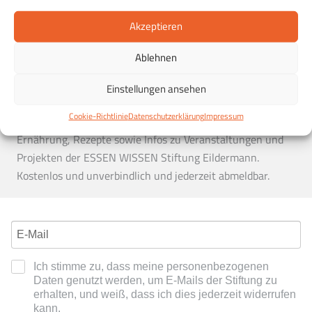
Vegetarisch
Winter
Akzeptieren
Ablehnen
Der Essen & Wissen Newsletter
Essen & Wissen in Ihrem Postfach:
Entdecken Sie die
Einstellungen ansehen
Möglichkeiten einer gesunden Ernährung und erhalten Sie
Cookie-Richtlinie
Datenschutzerklärung
Impressum
in regelmäßigen Abständen Tipps zu einer gesunden
Ernährung, Rezepte sowie Infos zu Veranstaltungen und
Projekten der ESSEN WISSEN Stiftung Eildermann.
Kostenlos und unverbindlich und jederzeit abmeldbar.
Ich stimme zu, dass meine personenbezogenen
Daten genutzt werden, um E-Mails der Stiftung zu
erhalten, und weiß, dass ich dies jederzeit widerrufen
kann.