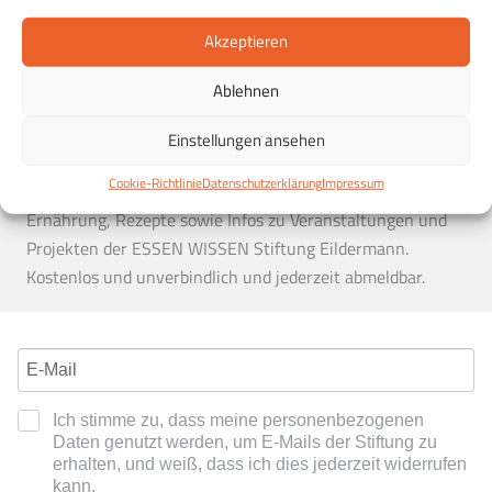
Vegetarisch
Winter
Akzeptieren
Ablehnen
Der Essen & Wissen Newsletter
Essen & Wissen in Ihrem Postfach:
Entdecken Sie die
Einstellungen ansehen
Möglichkeiten einer gesunden Ernährung und erhalten Sie
Cookie-Richtlinie
Datenschutzerklärung
Impressum
in regelmäßigen Abständen Tipps zu einer gesunden
Ernährung, Rezepte sowie Infos zu Veranstaltungen und
Projekten der ESSEN WISSEN Stiftung Eildermann.
Kostenlos und unverbindlich und jederzeit abmeldbar.
Ich stimme zu, dass meine personenbezogenen
Daten genutzt werden, um E-Mails der Stiftung zu
erhalten, und weiß, dass ich dies jederzeit widerrufen
kann.