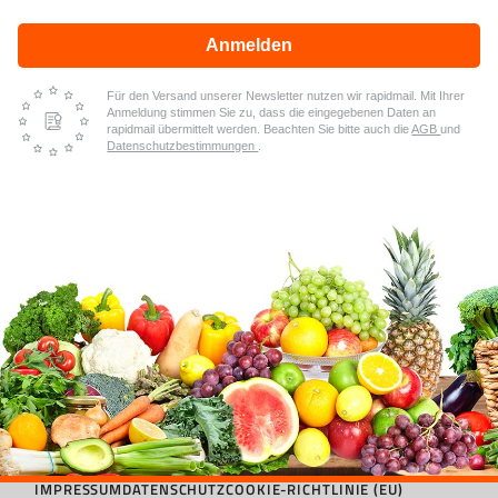
Anmelden
Für den Versand unserer Newsletter nutzen wir rapidmail. Mit Ihrer
Anmeldung stimmen Sie zu, dass die eingegebenen Daten an
rapidmail übermittelt werden. Beachten Sie bitte auch die
AGB
und
Datenschutzbestimmungen
.
IMPRESSUM
DATENSCHUTZ
COOKIE-RICHTLINIE (EU)