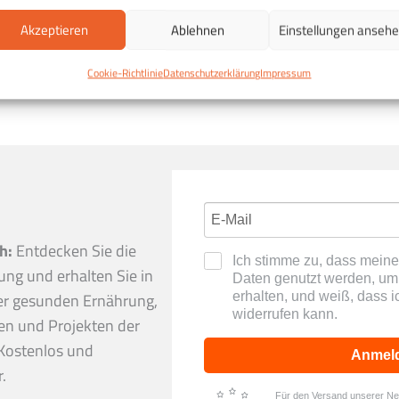
Akzeptieren
Ablehnen
Einstellungen anseh
Cookie-Richtlinie
Datenschutzerklärung
Impressum
h:
Entdecken Sie die
Ich stimme zu, dass mei
ng und erhalten Sie in
Daten genutzt werden, um 
erhalten, und weiß, dass i
er gesunden Ernährung,
widerrufen kann.
en und Projekten der
Kostenlos und
Anmel
.
Für den Versand unserer News