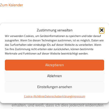
Zum Kalender
Der Essen & Wissen Newsletter
Zustimmung verwalten
Essen & Wissen in Ihrem Postfach:
Entdecken Sie die
Wir verwenden Cookies, um Geräteinformationen zu speichern und/oder darauf
Möglichkeiten einer gesunden Ernährung und erhalten Sie
zuzugreifen. Wenn Sie diesen Technologien zustimmen, ist es möglich, Daten wie
in regelmäßigen Abständen Tipps zu einer gesunden
das Surfverhalten oder eindeutige IDs auf dieser Website zu verarbeiten. Wenn
Sie Ihre Zustimmung nicht erteilen oder zurückziehen, können bestimmte
Ernährung, Rezepte sowie Infos zu Veranstaltungen und
Merkmale und Funktionen auf dieser Website beeinträchtigt werden.
Projekten der ESSEN WISSEN Stiftung Eildermann.
Kostenlos und unverbindlich und jederzeit abmeldbar.
Akzeptieren
Ablehnen
Einstellungen ansehen
Ich stimme zu, dass meine personenbezogenen
Cookie-Richtlinie
Datenschutzerklärung
Impressum
Daten genutzt werden, um E-Mails der Stiftung zu
erhalten, und weiß, dass ich dies jederzeit widerrufen