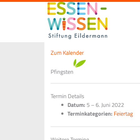
Zum
Inhalt
springen
Zum Kalender
Pfingsten
Termin Details
Datum:
5
–
6. Juni 2022
Terminkategorien:
Feiertag
Weitere Termine