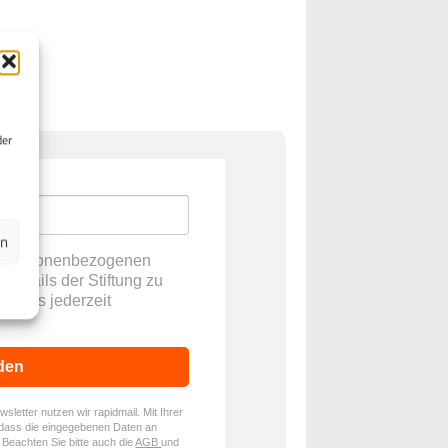
der
en
ne personenbezogenen
E-Mails der Stiftung zu
ch dies jederzeit
den
letter nutzen wir rapidmail. Mit Ihrer
dass die eingegebenen Daten an
. Beachten Sie bitte auch die
AGB
und