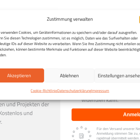
Zustimmung verwalten
 verwenden Cookies, um Geräteinformationen zu speichern und/oder darauf zuzugreifen.
n Sie diesen Technologien zustimmen, ist es möglich, Daten wie das Surfverhalten oder
deutige IDs auf dieser Website zu verarbeiten. Wenn Sie Ihre Zustimmung nicht erteilen o
ückziehen, können bestimmte Merkmale und Funktionen auf dieser Website beeinträchtigt
den.
Akzeptieren
Ablehnen
Einstellungen anseh
h:
Entdecken Sie die
Ich stimme zu, dass mei
ng und erhalten Sie in
Daten genutzt werden, um 
Cookie-Richtlinie
Datenschutzerklärung
Impressum
erhalten, und weiß, dass i
er gesunden Ernährung,
widerrufen kann.
en und Projekten der
Kostenlos und
Anmel
.
Für den Versand unserer News
Anmeldung stimmen Sie zu, 
rapidmail übermittelt werden