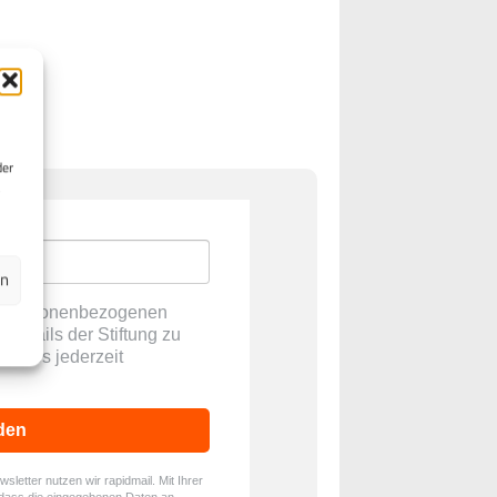
der
en
ne personenbezogenen
E-Mails der Stiftung zu
ch dies jederzeit
den
letter nutzen wir rapidmail. Mit Ihrer