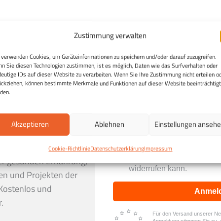
Zustimmung verwalten
 verwenden Cookies, um Geräteinformationen zu speichern und/oder darauf zuzugreifen.
n Sie diesen Technologien zustimmen, ist es möglich, Daten wie das Surfverhalten oder
deutige IDs auf dieser Website zu verarbeiten. Wenn Sie Ihre Zustimmung nicht erteilen o
ückziehen, können bestimmte Merkmale und Funktionen auf dieser Website beeinträchtigt
den.
Akzeptieren
Ablehnen
Einstellungen anseh
h:
Entdecken Sie die
Ich stimme zu, dass mei
ng und erhalten Sie in
Cookie-Richtlinie
Datenschutzerklärung
Impressum
Daten genutzt werden, um 
erhalten, und weiß, dass i
er gesunden Ernährung,
widerrufen kann.
en und Projekten der
Kostenlos und
Anmel
.
Für den Versand unserer News