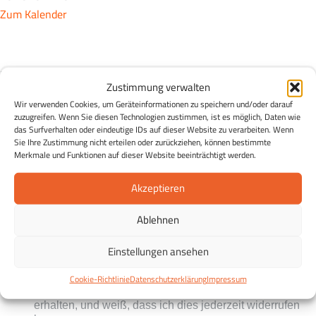
Zum Kalender
Der Essen & Wissen Newsletter
Zustimmung verwalten
Essen & Wissen in Ihrem Postfach:
Entdecken Sie die
Wir verwenden Cookies, um Geräteinformationen zu speichern und/oder darauf
Möglichkeiten einer gesunden Ernährung und erhalten Sie
zuzugreifen. Wenn Sie diesen Technologien zustimmen, ist es möglich, Daten wie
in regelmäßigen Abständen Tipps zu einer gesunden
das Surfverhalten oder eindeutige IDs auf dieser Website zu verarbeiten. Wenn
Sie Ihre Zustimmung nicht erteilen oder zurückziehen, können bestimmte
Ernährung, Rezepte sowie Infos zu Veranstaltungen und
Merkmale und Funktionen auf dieser Website beeinträchtigt werden.
Projekten der ESSEN WISSEN Stiftung Eildermann.
Kostenlos und unverbindlich und jederzeit abmeldbar.
Akzeptieren
Ablehnen
Einstellungen ansehen
Ich stimme zu, dass meine personenbezogenen
Cookie-Richtlinie
Datenschutzerklärung
Impressum
Daten genutzt werden, um E-Mails der Stiftung zu
erhalten, und weiß, dass ich dies jederzeit widerrufen