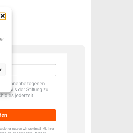
der
en
ne personenbezogenen
E-Mails der Stiftung zu
ch dies jederzeit
den
letter nutzen wir rapidmail. Mit Ihrer