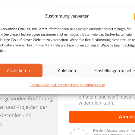
Zustimmung verwalten
 verwenden Cookies, um Geräteinformationen zu speichern und/oder darauf zuzugreifen.
n Sie diesen Technologien zustimmen, ist es möglich, Daten wie das Surfverhalten oder
deutige IDs auf dieser Website zu verarbeiten. Wenn Sie Ihre Zustimmung nicht erteilen o
ückziehen, können bestimmte Merkmale und Funktionen auf dieser Website beeinträchtigt
den.
Akzeptieren
Ablehnen
Einstellungen anseh
h:
Entdecken Sie die
Cookie-Richtlinie
Datenschutzerklärung
Impressum
Ich stimme zu, dass mei
ng und erhalten Sie in
Daten genutzt werden, um 
erhalten, und weiß, dass i
er gesunden Ernährung,
widerrufen kann.
en und Projekten der
Kostenlos und
Anmel
.
Für den Versand unserer News