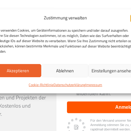
Zustimmung verwalten
 verwenden Cookies, um Geräteinformationen zu speichern und/oder darauf zuzugreifen.
n Sie diesen Technologien zustimmen, ist es möglich, Daten wie das Surfverhalten oder
deutige IDs auf dieser Website zu verarbeiten. Wenn Sie Ihre Zustimmung nicht erteilen o
ückziehen, können bestimmte Merkmale und Funktionen auf dieser Website beeinträchtigt
den.
Akzeptieren
Ablehnen
Einstellungen anseh
h:
Entdecken Sie die
Ich stimme zu, dass mei
ng und erhalten Sie in
Daten genutzt werden, um 
Cookie-Richtlinie
Datenschutzerklärung
Impressum
erhalten, und weiß, dass i
er gesunden Ernährung,
widerrufen kann.
en und Projekten der
Kostenlos und
Anmel
.
Für den Versand unserer News
Anmeldung stimmen Sie zu, 
rapidmail übermittelt werden