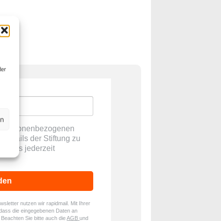
der
en
ne personenbezogenen
E-Mails der Stiftung zu
ch dies jederzeit
den
letter nutzen wir rapidmail. Mit Ihrer
dass die eingegebenen Daten an
. Beachten Sie bitte auch die
AGB
und