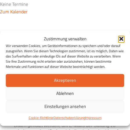
Keine Termine
Zum Kalender
Der Essen & Wissen Newsletter
Zustimmung verwalten
Essen & Wissen in Ihrem Postfach:
Entdecken Sie die
Wir verwenden Cookies, um Geräteinformationen zu speichern und/oder darauf
Möglichkeiten einer gesunden Ernährung und erhalten Sie
zuzugreifen. Wenn Sie diesen Technologien zustimmen, ist es möglich, Daten wie
das Surfverhalten oder eindeutige IDs auf dieser Website zu verarbeiten. Wenn
in regelmäßigen Abständen Tipps zu einer gesunden
Sie Ihre Zustimmung nicht erteilen oder zurückziehen, können bestimmte
Ernährung, Rezepte sowie Infos zu Veranstaltungen und
Merkmale und Funktionen auf dieser Website beeinträchtigt werden.
Projekten der ESSEN WISSEN Stiftung Eildermann.
Akzeptieren
Kostenlos und unverbindlich und jederzeit abmeldbar.
Ablehnen
Einstellungen ansehen
Cookie-Richtlinie
Datenschutzerklärung
Impressum
Ich stimme zu, dass meine personenbezogenen
Daten genutzt werden, um E-Mails der Stiftung zu