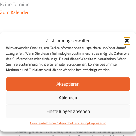
Keine Termine
Zum Kalender
Der Essen & Wissen Newsletter
Zustimmung verwalten
Essen & Wissen in Ihrem Postfach:
Entdecken Sie die
Wir verwenden Cookies, um Geräteinformationen zu speichern und/oder darauf
Möglichkeiten einer gesunden Ernährung und erhalten Sie
zuzugreifen. Wenn Sie diesen Technologien zustimmen, ist es möglich, Daten wie
das Surfverhalten oder eindeutige IDs auf dieser Website zu verarbeiten. Wenn
in regelmäßigen Abständen Tipps zu einer gesunden
Sie Ihre Zustimmung nicht erteilen oder zurückziehen, können bestimmte
Ernährung, Rezepte sowie Infos zu Veranstaltungen und
Merkmale und Funktionen auf dieser Website beeinträchtigt werden.
Projekten der ESSEN WISSEN Stiftung Eildermann.
Akzeptieren
Kostenlos und unverbindlich und jederzeit abmeldbar.
Ablehnen
Einstellungen ansehen
Cookie-Richtlinie
Datenschutzerklärung
Impressum
Ich stimme zu, dass meine personenbezogenen
Daten genutzt werden, um E-Mails der Stiftung zu