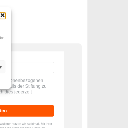
der
en
ne personenbezogenen
E-Mails der Stiftung zu
ch dies jederzeit
den
letter nutzen wir rapidmail. Mit Ihrer