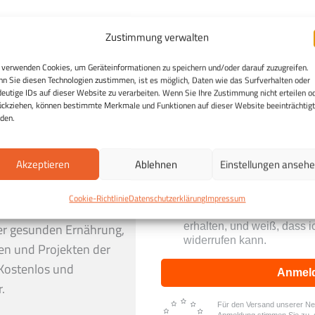
Zustimmung verwalten
 verwenden Cookies, um Geräteinformationen zu speichern und/oder darauf zuzugreifen.
n Sie diesen Technologien zustimmen, ist es möglich, Daten wie das Surfverhalten oder
deutige IDs auf dieser Website zu verarbeiten. Wenn Sie Ihre Zustimmung nicht erteilen o
ückziehen, können bestimmte Merkmale und Funktionen auf dieser Website beeinträchtigt
den.
Akzeptieren
Ablehnen
Einstellungen anseh
h:
Entdecken Sie die
Cookie-Richtlinie
Datenschutzerklärung
Impressum
Ich stimme zu, dass mei
ng und erhalten Sie in
Daten genutzt werden, um 
erhalten, und weiß, dass i
er gesunden Ernährung,
widerrufen kann.
en und Projekten der
Kostenlos und
Anmel
.
Für den Versand unserer News