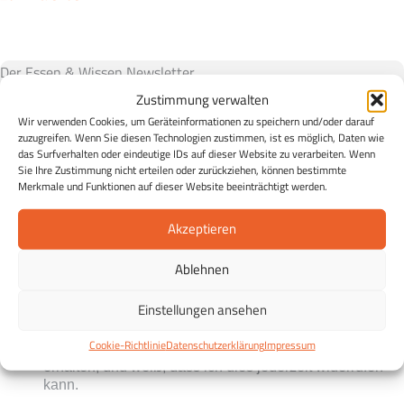
Der Essen & Wissen Newsletter
Essen & Wissen in Ihrem Postfach:
Entdecken Sie die
Zustimmung verwalten
Möglichkeiten einer gesunden Ernährung und erhalten Sie
Wir verwenden Cookies, um Geräteinformationen zu speichern und/oder darauf
zuzugreifen. Wenn Sie diesen Technologien zustimmen, ist es möglich, Daten wie
in regelmäßigen Abständen Tipps zu einer gesunden
das Surfverhalten oder eindeutige IDs auf dieser Website zu verarbeiten. Wenn
Ernährung, Rezepte sowie Infos zu Veranstaltungen und
Sie Ihre Zustimmung nicht erteilen oder zurückziehen, können bestimmte
Merkmale und Funktionen auf dieser Website beeinträchtigt werden.
Projekten der ESSEN WISSEN Stiftung Eildermann.
Kostenlos und unverbindlich und jederzeit abmeldbar.
Akzeptieren
Ablehnen
Einstellungen ansehen
Ich stimme zu, dass meine personenbezogenen
Cookie-Richtlinie
Datenschutzerklärung
Impressum
Daten genutzt werden, um E-Mails der Stiftung zu
erhalten, und weiß, dass ich dies jederzeit widerrufen
kann.