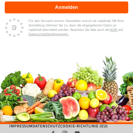
Anmelden
Für den Versand unserer Newsletter nutzen wir rapidmail. Mit Ihrer
Anmeldung stimmen Sie zu, dass die eingegebenen Daten an
rapidmail übermittelt werden. Beachten Sie bitte auch die
AGB
und
Datenschutzbestimmungen
.
IMPRESSUM
DATENSCHUTZ
COOKIE-RICHTLINIE (EU)