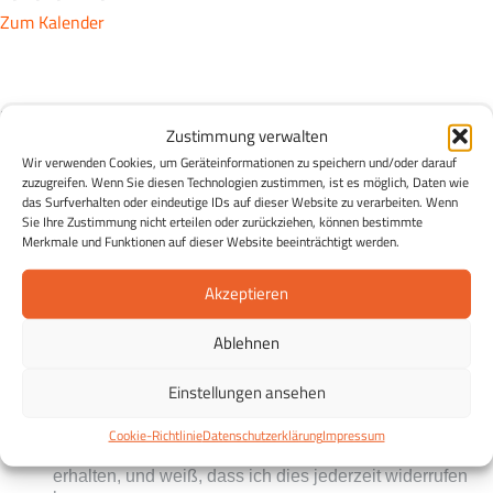
Zum Kalender
Der Essen & Wissen Newsletter
Zustimmung verwalten
Essen & Wissen in Ihrem Postfach:
Entdecken Sie die
Wir verwenden Cookies, um Geräteinformationen zu speichern und/oder darauf
Möglichkeiten einer gesunden Ernährung und erhalten Sie
zuzugreifen. Wenn Sie diesen Technologien zustimmen, ist es möglich, Daten wie
in regelmäßigen Abständen Tipps zu einer gesunden
das Surfverhalten oder eindeutige IDs auf dieser Website zu verarbeiten. Wenn
Sie Ihre Zustimmung nicht erteilen oder zurückziehen, können bestimmte
Ernährung, Rezepte sowie Infos zu Veranstaltungen und
Merkmale und Funktionen auf dieser Website beeinträchtigt werden.
Projekten der ESSEN WISSEN Stiftung Eildermann.
Kostenlos und unverbindlich und jederzeit abmeldbar.
Akzeptieren
Ablehnen
Einstellungen ansehen
Ich stimme zu, dass meine personenbezogenen
Cookie-Richtlinie
Datenschutzerklärung
Impressum
Daten genutzt werden, um E-Mails der Stiftung zu
erhalten, und weiß, dass ich dies jederzeit widerrufen