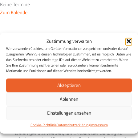
Keine Termine
Zum Kalender
Der Essen & Wissen Newsletter
Zustimmung verwalten
Essen & Wissen in Ihrem Postfach:
Entdecken Sie die
Wir verwenden Cookies, um Geräteinformationen zu speichern und/oder darauf
Möglichkeiten einer gesunden Ernährung und erhalten Sie
zuzugreifen. Wenn Sie diesen Technologien zustimmen, ist es möglich, Daten wie
das Surfverhalten oder eindeutige IDs auf dieser Website zu verarbeiten. Wenn
in regelmäßigen Abständen Tipps zu einer gesunden
Sie Ihre Zustimmung nicht erteilen oder zurückziehen, können bestimmte
Ernährung, Rezepte sowie Infos zu Veranstaltungen und
Merkmale und Funktionen auf dieser Website beeinträchtigt werden.
Projekten der ESSEN WISSEN Stiftung Eildermann.
Akzeptieren
Kostenlos und unverbindlich und jederzeit abmeldbar.
Ablehnen
Einstellungen ansehen
Cookie-Richtlinie
Datenschutzerklärung
Impressum
Ich stimme zu, dass meine personenbezogenen
Daten genutzt werden, um E-Mails der Stiftung zu