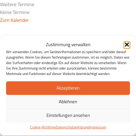
Weitere Termine
Keine Termine
Zum Kalender
Zustimmung verwalten
Der Essen & Wissen Newsletter
Wir verwenden Cookies, um Geräteinformationen zu speichern und/oder darauf
Essen & Wissen in Ihrem Postfach:
Entdecken Sie die
zuzugreifen. Wenn Sie diesen Technologien zustimmen, ist es möglich, Daten wie
Möglichkeiten einer gesunden Ernährung und erhalten Sie
das Surfverhalten oder eindeutige IDs auf dieser Website zu verarbeiten. Wenn
Sie Ihre Zustimmung nicht erteilen oder zurückziehen, können bestimmte
in regelmäßigen Abständen Tipps zu einer gesunden
Merkmale und Funktionen auf dieser Website beeinträchtigt werden.
Ernährung, Rezepte sowie Infos zu Veranstaltungen und
Projekten der ESSEN WISSEN Stiftung Eildermann.
Akzeptieren
Kostenlos und unverbindlich und jederzeit abmeldbar.
Ablehnen
Einstellungen ansehen
Cookie-Richtlinie
Datenschutzerklärung
Impressum
Ich stimme zu, dass meine personenbezogenen