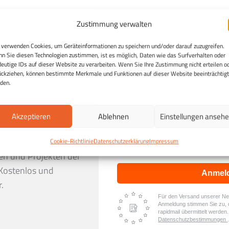
Zustimmung verwalten
 verwenden Cookies, um Geräteinformationen zu speichern und/oder darauf zuzugreifen.
n Sie diesen Technologien zustimmen, ist es möglich, Daten wie das Surfverhalten oder
deutige IDs auf dieser Website zu verarbeiten. Wenn Sie Ihre Zustimmung nicht erteilen o
ückziehen, können bestimmte Merkmale und Funktionen auf dieser Website beeinträchtigt
den.
h:
Entdecken Sie die
Akzeptieren
Ablehnen
Einstellungen anseh
Ich stimme zu, dass mei
ng und erhalten Sie in
Daten genutzt werden, um 
erhalten, und weiß, dass i
er gesunden Ernährung,
Cookie-Richtlinie
Datenschutzerklärung
Impressum
widerrufen kann.
en und Projekten der
Kostenlos und
Anmel
.
Für den Versand unserer News
Anmeldung stimmen Sie zu, 
rapidmail übermittelt werden
Datenschutzbestimmungen